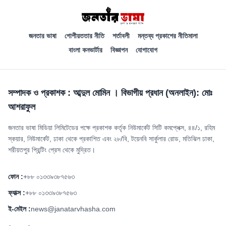
জনতার ভাষা
গোপীয়ততার নীতি
শর্তাবলী
মন্তব্য প্রকাশের নীতিমালা
বাংলা কনভার্টার
বিজ্ঞাপন
যোগাযোগ
সম্পাদক ও প্রকাশক : আব্দুল মোমিন । বিভাগীয় প্রধান (অনলাইন): মোঃ
আশরাফুল
জনতার ভাষা মিডিয়া লিমিটেডের পক্ষে প্রকাশক কর্তৃক নিউমার্কেট সিটি কমপ্লেক্স, ৪৪/১, রহিম
স্কয়ার, নিউমার্কেট, ঢাকা থেকে প্রকাশিত এবং ২৮/বি, টয়েনবি সার্কুলার রোড, মতিঝিল ঢাকা,
শরীয়তপুর প্রিন্টিং প্রেস থেকে মুদ্রিত।
ফোন :
+৮৮ ০১৩৩৯৩৮৭৫৬৩
ফ্যাক্স :
+৮৮ ০১৩৩৯৩৮৭৫৬৩
ই-মেইল :
news@janatarvhasha.com